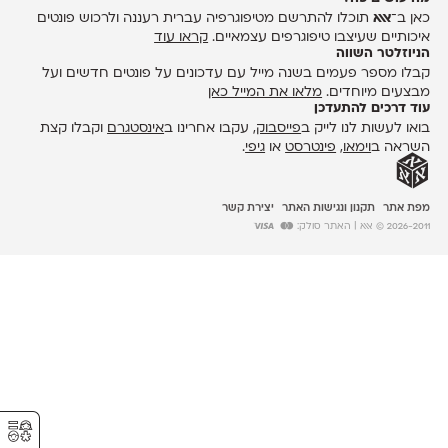
כאן ב־
אאא
תוכלו להתרשם מטיפוגרפיה עברית רעננה ולרכוש פונטים
איכותיים שעיצבו טיפוגרפים עצמאיים.
קראו עוד
הניוזלטר השווה
קבלו מספר פעמים בשנה מייל עם עדכונים על פונטים חדשים ועל
מבצעים מיוחדים.
מלאו את המייל כאן
עוד דרכים להתעדכן
בואו לעשות לנו לייק ב
פייסבוק
, עקבו אחרינו ב
אינסטגרם
וקבלו קצת
השראה ב
וימאו
,
פינטרסט
או
גיפי
.
מפת אתר
תקנון ונגישות האתר
יצירת קשר
2026-2011 © אאא
| האתר סולק:
⚥︎