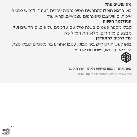
מה עושים פה?
כאן ב־
אאא
תוכלו להתרשם מטיפוגרפיה עברית רעננה ולרכוש פונטים
איכותיים שעיצבו טיפוגרפים עצמאיים.
קראו עוד
הניוזלטר השווה
קבלו מספר פעמים בשנה מייל עם עדכונים על פונטים חדשים ועל
מבצעים מיוחדים.
מלאו את המייל כאן
עוד דרכים להתעדכן
בואו לעשות לנו לייק ב
פייסבוק
, עקבו אחרינו ב
אינסטגרם
וקבלו קצת
השראה ב
וימאו
,
פינטרסט
או
גיפי
.
מפת אתר
תקנון ונגישות האתר
יצירת קשר
2026-2011 © אאא
| האתר סולק:
⚥︎