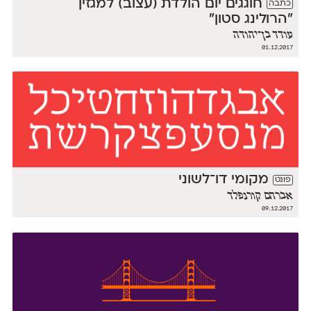
חוגגים יום הולדת (עצוב) למגזין
כתבה
״הרולינג סטון״
עודד בן־יהודה
01.12.2017
מקומי דו־לשוני
פונט
אברהם קורנפלד
09.12.2017