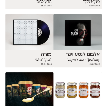
מעין פינסקי‎
דורון בדוח
18.04.2016
02.06.2016
אלבום לנטע וינר
מוּרה
Jewboy + תום רזניקוב
יצחק יצחקי
18.11.2015
13.02.2016