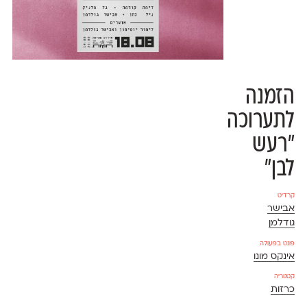
הזמנה
לתערוכה
״רעש
לבן״
קרדיט
אבישר
גודלמן
פונט בפעולה
אינקס מונו
קטגוריה
כרזות