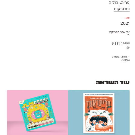
פרינט
בולים
ומטבעות
שנה
2021
אל אתר הפרויקט
⇱
שתפו:
|
|
→ חזרה לפונטים
בפעולה
עוד השראה