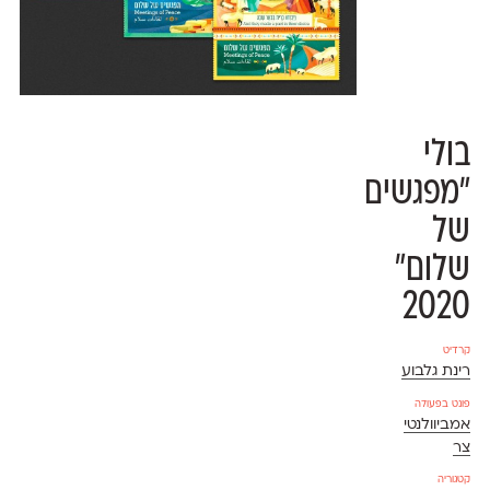
בולי
״מפגשים
של
שלום״
2020
קרדיט
רינת גלבוע
פונט בפעולה
אמביוולנטי
צר
קטגוריה