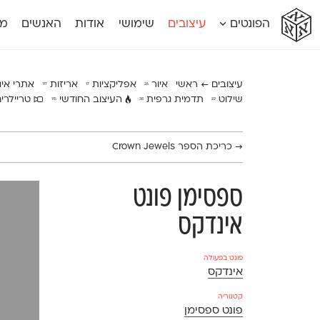
א
א
א
א
א
הפונטים
עיצובים
שימושי
אודות
האנשים
מג
א
אוונטה
אמביוולנטי קומפרסט
מוגרבי דיספל
אטלס
אמביוולנטי רחב
מוגרבי טקס
אינדקס
אנומליה
מכמורת
עיצובים ← ראשי
איור
אפליקציות
אריזות
אתרי אי
97
17
26
אינדקס מונו
אסימון דו־לשוני
מכמורת מעו
שילוט
תדמית גרפית
העיצוב החודשי
טריילרי
115
38
22
אלמוני
אפק
מקומי
אלמוני צר
בר־לב
נוילנד
אמביוולנטי נורמל
גלוריה
סטנגה
→
כריכת הספר Crown Jewels
אמביוולנטי צר
לוי
סינופסיס
ספסימן פונט
אינדקס
פונט בפעולה
אינדקס
קטגוריה
פונט ספסימן