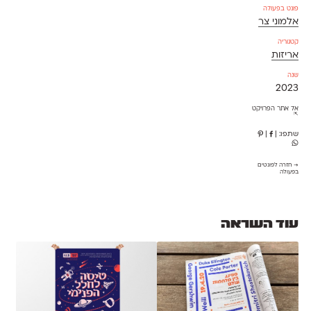
פונט בפעולה
אלמוני צר
קטגוריה
אריזות
שנה
2023
אל אתר הפרויקט
⇱
שתפו:
|
|
→ חזרה לפונטים
בפעולה
עוד השראה