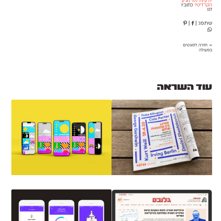
יודע/ת למי מגיע
הקרדיט?
כתוב/י
לנו
שתפו:
|
|
→ חזרה לפונטים
בפעולה
עוד השראה