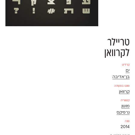
טריילר
לקרוואן
קרדיט
ים
בן־אדיבה
פונט בפעולה
קרוואן
קטגוריה
מושן
גרפיקס
שנה
2014