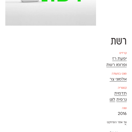
רשת
קרדיט
יפעת רז
ופרומו רשת
פונט בפעולה
אלמוני צר
קטגוריה
תדמית
גרפית
לוגו
שנה
2016
אל אתר הפרויקט
⇱