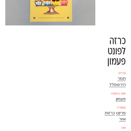
כרזה
לפונט
פעמון
קרדיט
תמר
הירשפלד
פונט בפעולה
פעמון
קטגוריה
פרינט
כרזות
איור
שנה