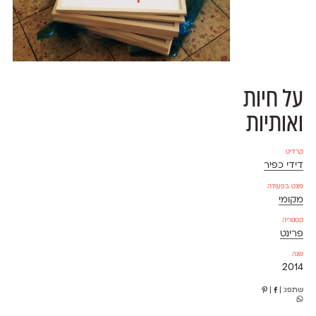
על חיות
ואותיות
קרדיט
דידי כפיר
פונט בפעולה
מקומי
קטגוריה
פרינט
שנה
2014
שתפו:
|
|