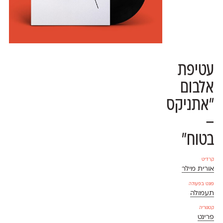
עטיפת
אלבום
״אתניקס
–
בטוח״
קרדיט
אורית מילר
פונט בפעולה
תעמולה
קטגוריה
פרינט