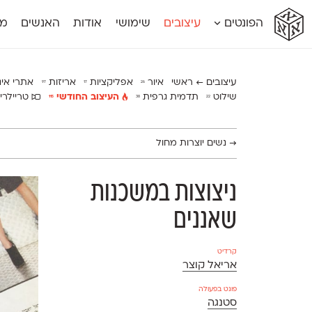
א
א
א
א
א
הפונטים
עיצובים
שימושי
אודות
האנשים
מג
א
אוונטה
אמביוולנטי קומפרסט
מוגרבי דיספל
אטלס
אמביוולנטי רחב
מוגרבי טקס
אינדקס
אנומליה
מכמורת
עיצובים ← ראשי
איור
אפליקציות
אריזות
אתרי אי
97
17
26
אינדקס מונו
אסימון דו־לשוני
מכמורת מעו
שילוט
תדמית גרפית
העיצוב החודשי
טריילרי
115
38
22
אלמוני
אפק
מקומי
אלמוני צר
בר־לב
נוילנד
אמביוולנטי נורמל
גלוריה
סטנגה
→
נשים יוצרות מחול
אמביוולנטי צר
לוי
סינופסיס
ניצוצות במשכנות
שאננים
קרדיט
אריאל קוצר
פונט בפעולה
סטנגה