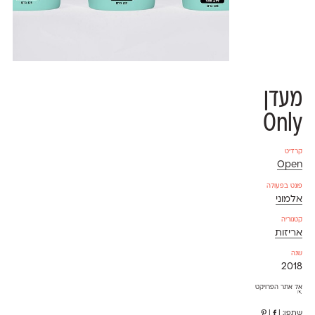
מעדן
Only
קרדיט
Open
פונט בפעולה
אלמוני
קטגוריה
אריזות
שנה
2018
אל אתר הפרויקט
⇱
שתפו:
|
|