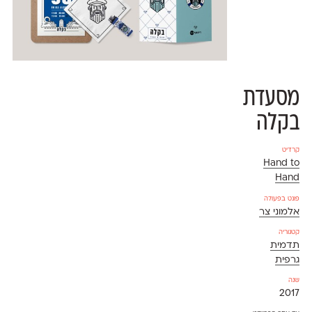
מסעדת
בקלה
קרדיט
Hand to
Hand
פונט בפעולה
אלמוני צר
קטגוריה
תדמית
גרפית
שנה
2017