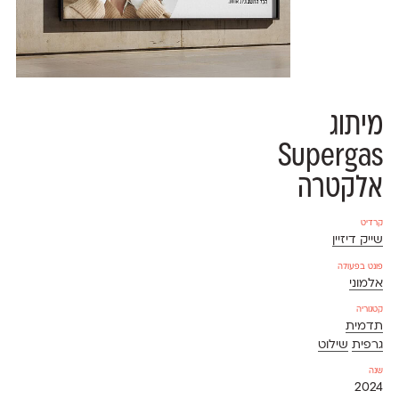
מיתוג
Supergas
אלקטרה
קרדיט
שייק דיזיין
פונט בפעולה
אלמוני
קטגוריה
תדמית
גרפית
שילוט
שנה
2024