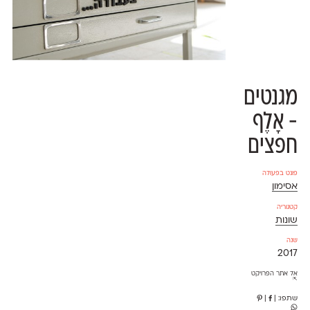
מגנטים
- אָלֶף
חפצים
פונט בפעולה
אסימון
קטגוריה
שונות
שנה
2017
אל אתר הפרויקט
⇱
שתפו:
|
|