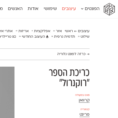
א
א
א
א
א
הפונטים
עיצובים
שימושי
אודות
האנשים
מג
א
אוונטה
אמביוולנטי קומפרסט
מוגרבי דיספל
אטלס
אמביוולנטי רחב
מוגרבי טקס
אינדקס
אנומליה
מכמורת
עיצובים ← ראשי
איור
אפליקציות
אריזות
אתרי אי
97
17
26
אינדקס מונו
אסימון דו־לשוני
מכמורת מעו
שילוט
תדמית גרפית
העיצוב החודשי
טריילרי
115
38
22
אלמוני
אפק
מקומי
אלמוני צר
בר־לב
נוילנד
אמביוולנטי נורמל
גלוריה
סטנגה
→
כרזה לפונט גלוריה
אמביוולנטי צר
לוי
סינופסיס
כריכת הספר
״רוקנרול״
פונט בפעולה
קרוואן
קטגוריה
פרינט