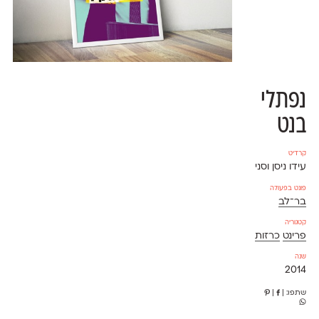
נפתלי
בנט
קרדיט
עידו ניסן וסני
פונט בפעולה
בר־לב
קטגוריה
פרינט
כרזות
שנה
2014
שתפו:
|
|