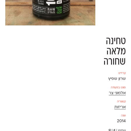
טחינה
מלאה
שחורה
קרדיט
שרון שפיץ
פונט בפעולה
אלמוני צר
קטגוריה
אריזות
שנה
2014
שתפו:
|
|