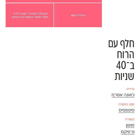
חלף עם
הרוח
ב־40
שניות
קרדיט
ג'ואנה אסרף
פונט בפעולה
סינופסיס
קטגוריה
מושן
גרפיקס