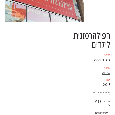
הפילהרמונית
לילדים
קרדיט
דוד חליבה
קטגוריה
שילוט
שנה
2015
אל אתר הפרויקט
⇱
שתפו:
|
|
→ חזרה לפונטים