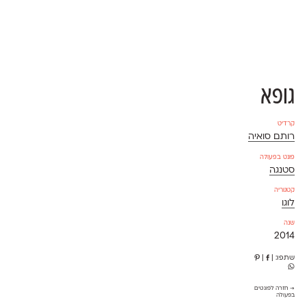
גופא
קרדיט
רותם סואיה
פונט בפעולה
סטנגה
קטגוריה
לוגו
שנה
2014
שתפו:
|
|
→ חזרה לפונטים
בפעולה