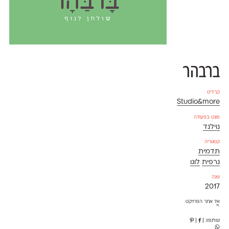
ברבהר
קרדיט
Studio&more
פונט בפעולה
נוילנד
קטגוריה
תדמית
גרפית
לוגו
שנה
2017
אל אתר הפרויקט
⇱
שתפו:
|
|