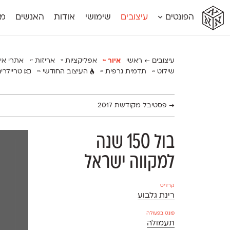
א
א
א
א
א
הפונטים
עיצובים
שימושי
אודות
האנשים
מג
א
אוונטה
אמביוולנטי קומפרסט
מוגרבי דיספל
אטלס
אמביוולנטי רחב
מוגרבי טקס
אינדקס
אנומליה
מכמורת
עיצובים ← ראשי
איור
אפליקציות
אריזות
אתרי אי
97
17
26
אינדקס מונו
אסימון דו־לשוני
מכמורת מעו
שילוט
תדמית גרפית
העיצוב החודשי
טריילרי
115
38
22
אלמוני
אפק
מקומי
אלמוני צר
בר־לב
נוילנד
אמביוולנטי נורמל
גלוריה
סטנגה
→
פסטיבל מקודשת 2017
אמביוולנטי צר
לוי
סינופסיס
בול 150 שנה
למקווה ישראל
קרדיט
רינת גלבוע
פונט בפעולה
תעמולה