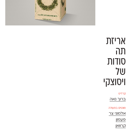
אריזת
תה
סודות
של
ויסוצקי
קרדיט
ברוך נאה
פונטים בפעולה
אלמוני צר
פעמון
קרוואן