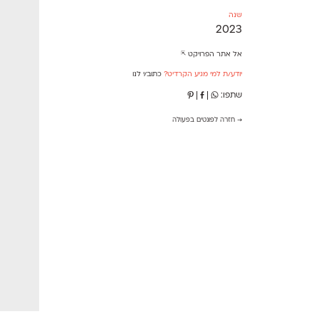
שנה
2023
אל אתר הפרויקט ⇱
יודע/ת למי מגיע הקרדיט?
כתוב/י לנו
שתפו:
|
|
→ חזרה לפונטים בפעולה