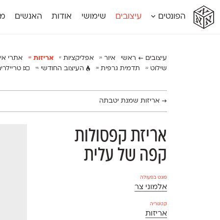
א
א
א
א
א
הפונטים
עיצובים
שימושי
אודות
האנשים
מג
א
אוונטה
אמביוולנטי קומפרסט
מוגרבי דיספל
אטלס
אמביוולנטי רחב
מוגרבי טקס
אינדקס
אנומליה
מכמורת
עיצובים ← ראשי
איור
אפליקציות
אריזות
אתרי אי
97
17
26
אינדקס מונו
אסימון דו־לשוני
מכמורת מעו
שילוט
תדמית גרפית
העיצוב החודשי
טריילרי
115
38
22
אלמוני
אפק
מקומי
אלמוני צר
בר־לב
נוילנד
אמביוולנטי נורמל
גלוריה
סטנגה
→
אריזות שמנת יטבתה
אמביוולנטי צר
לוי
סינופסיס
אריזת קפסולות
קפה של עלית
פונט בפעולה
אלמוני צר
קטגוריה
אריזות