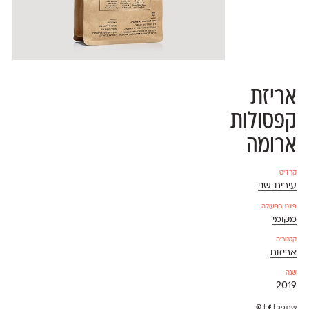
אריזת
קפסולות
ארומה
קרדיט
עירית שני
פונט בפעולה
מקומי
קטגוריה
אריזות
שנה
2019
שתפו:
|
|