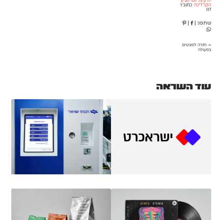
יודע/ת למי מגיע
הקרדיט?
כתוב/י
לנו
שתפו:
|
|
→ חזרה לפונטים
בפעולה
עוד השראה