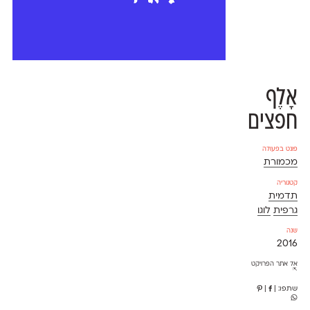
אָלֶף
חפצים
פונט בפעולה
מכמורת
קטגוריה
תדמית
גרפית
לוגו
שנה
2016
אל אתר הפרויקט
⇱
שתפו:
|
|