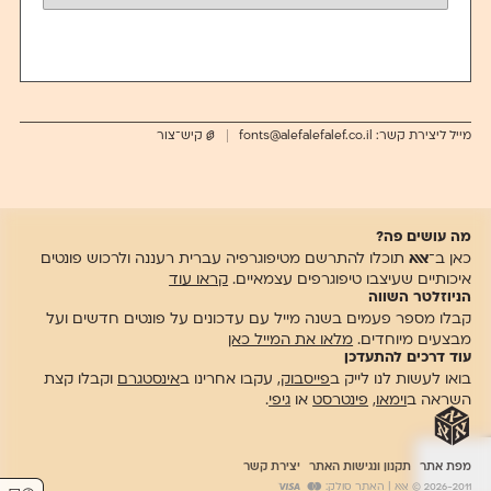
מייל ליצירת קשר:
fonts@alefalefalef.co.il
קיש־צור
מה עושים פה?
כאן ב־
אאא
תוכלו להתרשם מטיפוגרפיה עברית רעננה ולרכוש פונטים
איכותיים שעיצבו טיפוגרפים עצמאיים.
קראו עוד
הניוזלטר השווה
קבלו מספר פעמים בשנה מייל עם עדכונים על פונטים חדשים ועל
מבצעים מיוחדים.
מלאו את המייל כאן
עוד דרכים להתעדכן
בואו לעשות לנו לייק ב
פייסבוק
, עקבו אחרינו ב
אינסטגרם
וקבלו קצת
השראה ב
וימאו
,
פינטרסט
או
גיפי
.
מפת אתר
תקנון ונגישות האתר
יצירת קשר
2026-2011 © אאא
| האתר סולק: