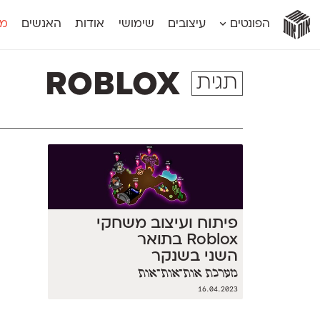
אות
אות
אות
אות
אות
הפונטים
עיצובים
שימושי
אודות
האנשים
מג
אות
אוונטה
אמביוולנטי קומפרסט
מוגרבי דיספל
אטלס
אמביוולנטי רחב
מוגרבי טקס
Roblox
תגית
אינדקס
אנומליה
מכמורת
אינדקס מונו
אסימון דו־לשוני
מכמורת מעו
אלמוני
אפק
מקומי
אלמוני צר
בר־לב
נוילנד
אמביוולנטי נורמל
גלוריה
סטנגה
אמביוולנטי צר
לוי
סינופסיס
פיתוח ועיצוב משחקי
Roblox בתואר
השני בשנקר
מערכת אות־אות־אות
16.04.2023