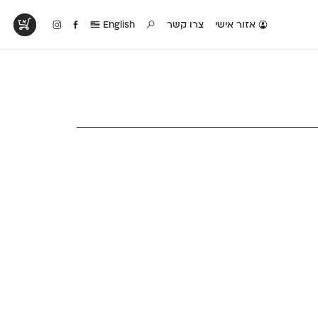
אזור אישי
צרו קשר
English
טים בפעולה
קטלוג להדפסה
טבלת השוואה
לראות עיצובים
לאלו שאוהבים לבחון
טבלה עם כל המאפיינים
פים שנעשו עם
פונטים על־גבי דף A4
של הפונטים שלנו זה
ונטים שלנו
לבן מולבן
לצד זה