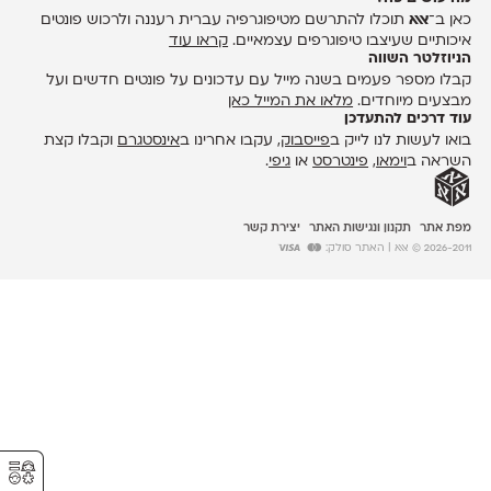
כאן ב־
אאא
תוכלו להתרשם מטיפוגרפיה עברית רעננה ולרכוש פונטים
איכותיים שעיצבו טיפוגרפים עצמאיים.
קראו עוד
הניוזלטר השווה
קבלו מספר פעמים בשנה מייל עם עדכונים על פונטים חדשים ועל
מבצעים מיוחדים.
מלאו את המייל כאן
עוד דרכים להתעדכן
בואו לעשות לנו לייק ב
פייסבוק
, עקבו אחרינו ב
אינסטגרם
וקבלו קצת
השראה ב
וימאו
,
פינטרסט
או
גיפי
.
מפת אתר
תקנון ונגישות האתר
יצירת קשר
2026-2011 © אאא
| האתר סולק:
⚥︎