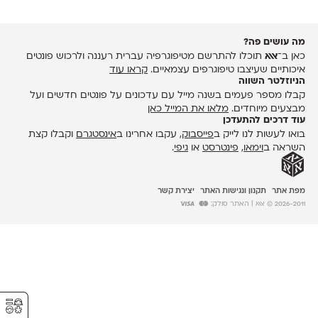
מה עושים פה?
כאן ב־
אאא
תוכלו להתרשם מטיפוגרפיה עברית רעננה ולרכוש פונטים
איכותיים שעיצבו טיפוגרפים עצמאיים.
קראו עוד
הניוזלטר השווה
קבלו מספר פעמים בשנה מייל עם עדכונים על פונטים חדשים ועל
מבצעים מיוחדים.
מלאו את המייל כאן
עוד דרכים להתעדכן
בואו לעשות לנו לייק ב
פייסבוק
, עקבו אחרינו ב
אינסטגרם
וקבלו קצת
השראה ב
וימאו
,
פינטרסט
או
גיפי
.
מפת אתר
תקנון ונגישות האתר
יצירת קשר
2026-2011 © אאא
| האתר סולק:
⚥︎