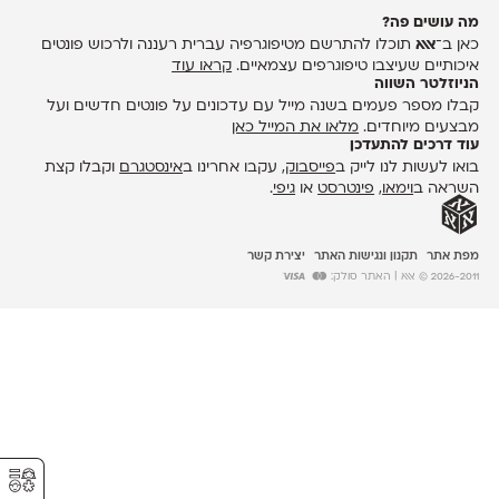
מה עושים פה?
כאן ב־
אאא
תוכלו להתרשם מטיפוגרפיה עברית רעננה ולרכוש פונטים
איכותיים שעיצבו טיפוגרפים עצמאיים.
קראו עוד
הניוזלטר השווה
קבלו מספר פעמים בשנה מייל עם עדכונים על פונטים חדשים ועל
מבצעים מיוחדים.
מלאו את המייל כאן
עוד דרכים להתעדכן
בואו לעשות לנו לייק ב
פייסבוק
, עקבו אחרינו ב
אינסטגרם
וקבלו קצת
השראה ב
וימאו
,
פינטרסט
או
גיפי
.
מפת אתר
תקנון ונגישות האתר
יצירת קשר
2026-2011 © אאא
| האתר סולק:
⚥︎