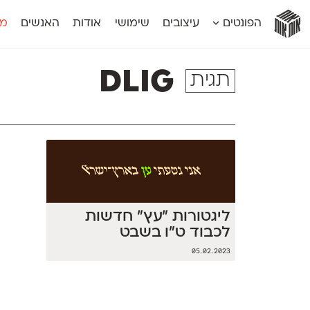
אות
אות
אות
אות
אות
הפונטים
עיצובים
שימושי
אודות
האנשים
מג
אות
אוונטה
אמביוולנטי קומפרסט
מוגרבי דיספל
אטלס
אמביוולנטי רחב
מוגרבי טקס
DLIG
תגית
אינדקס
אנומליה
מכמורת
אינדקס מונו
אסימון דו־לשוני
מכמורת מעו
אלמוני
אפק
מקומי
אלמוני צר
בר־לב
נוילנד
אמביוולנטי נורמל
גלוריה
סטנגה
אמביוולנטי צר
לוי
סינופסיס
ליגטורות ״עץ״ חדשות
לכבוד ט״ו בשבט
05.02.2023