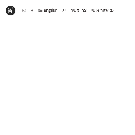
אזור אישי
צרו קשר
English
טים בפעולה
קטלוג להדפסה
טבלת השוואה
לראות עיצובים
לאלו שאוהבים לבחון
טבלה עם כל המאפיינים
פים שנעשו עם
פונטים על־גבי דף A4
של הפונטים שלנו זה
ונטים שלנו
לבן מולבן
לצד זה