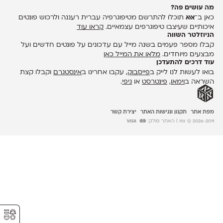
מה עושים פה?
כאן ב־
אאא
תוכלו להתרשם מטיפוגרפיה עברית רעננה ולרכוש פונטים
איכותיים שעיצבו טיפוגרפים עצמאיים.
קראו עוד
הניוזלטר השווה
קבלו מספר פעמים בשנה מייל עם עדכונים על פונטים חדשים ועל
מבצעים מיוחדים.
מלאו את המייל כאן
עוד דרכים להתעדכן
בואו לעשות לנו לייק ב
פייסבוק
, עקבו אחרינו ב
אינסטגרם
וקבלו קצת
השראה ב
וימאו
,
פינטרסט
או
גיפי
.
מפת אתר
תקנון ונגישות האתר
יצירת קשר
2026-2011 © אאא
| האתר סולק:
⚥︎