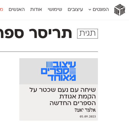
אות
אות
אות
אות
אות
הפונטים
עיצובים
שימושי
אודות
האנשים
מג
אות
אוונטה
אמביוולנטי קומפרסט
מוגרבי דיספל
אטלס
אמביוולנטי רחב
מוגרבי טקס
תריסר ספר
תגית
אינדקס
אנומליה
מכמורת
אינדקס מונו
אסימון דו־לשוני
מכמורת מעו
אלמוני
אפק
מקומי
אלמוני צר
בר־לב
נוילנד
אמביוולנטי נורמל
גלוריה
סטנגה
אמביוולנטי צר
לוי
סינופסיס
שיחה עם נעם שכטר על
הקמת אגודת
הספרים החדשה
אלעד יאנה
05.09.2023