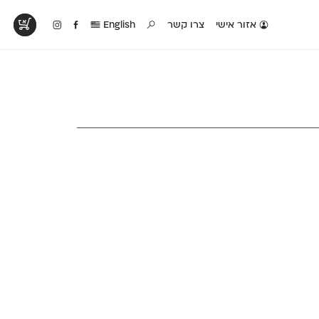
אזור אישי
צרו קשר
English
טים בפעולה
קטלוג להדפסה
טבלת השוואה
לראות עיצובים
לאלו שאוהבים לבחון
טבלה עם כל המאפיינים
פים שנעשו עם
פונטים על־גבי דף A4
של הפונטים שלנו זה
ונטים שלנו
לבן מולבן
לצד זה