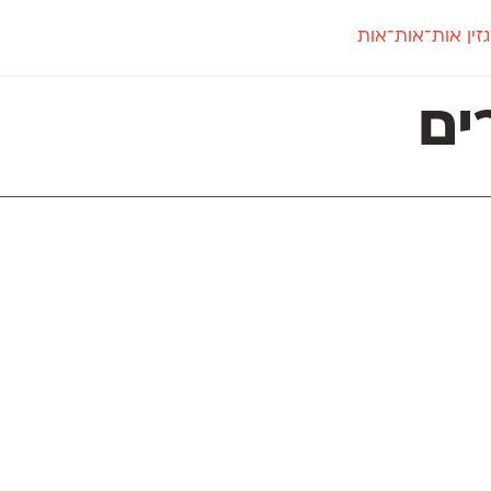
זין אות־אות־אות
חדש
חדש
יי
פלוני
קארמה
חדש
ט
פלוני יד
קדם סנס
ים
פלוני מעוגל
קדם סריף
פונ
גל
פלוני צר
קרוואן
בואו 
מטרי
פעמון
שלוק
הפ
פריימריז
תעמולה
פרנק־רי
פרנק־רי צר