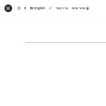
אזור אישי
צרו קשר
English
טים בפעולה
קטלוג להדפסה
טבלת השוואה
לראות עיצובים
לאלו שאוהבים לבחון
טבלה עם כל המאפיינים
פים שנעשו עם
פונטים על־גבי דף A4
של הפונטים שלנו זה
ונטים שלנו
לבן מולבן
לצד זה