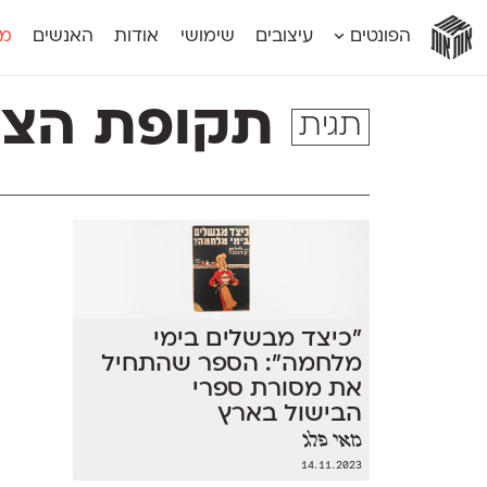
אות
אות
אות
אות
אות
הפונטים
עיצובים
שימושי
אודות
האנשים
מג
אות
אוונטה
אמביוולנטי קומפרסט
מוגרבי דיספל
אטלס
אמביוולנטי רחב
מוגרבי טקס
תקופת הצנ
תגית
אינדקס
אנומליה
מכמורת
אינדקס מונו
אסימון דו־לשוני
מכמורת מעו
אלמוני
אפק
מקומי
אלמוני צר
בר־לב
נוילנד
אמביוולנטי נורמל
גלוריה
סטנגה
אמביוולנטי צר
לוי
סינופסיס
״כיצד מבשלים בימי
מלחמה״: הספר שהתחיל
את מסורת ספרי
הבישול בארץ
מאי פלג
14.11.2023