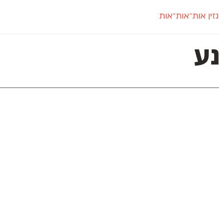
זין אות־אות־אות
חדש
חדש
יי
פלוני
קארמה
חדש
ט
פלוני יד
קדם סנס
ע
פלוני מעוגל
קדם סריף
פונ
גל
פלוני צר
קרוואן
בואו 
מטרי
פעמון
שלוק
הפ
פריימריז
תעמולה
פרנק־רי
פרנק־רי צר