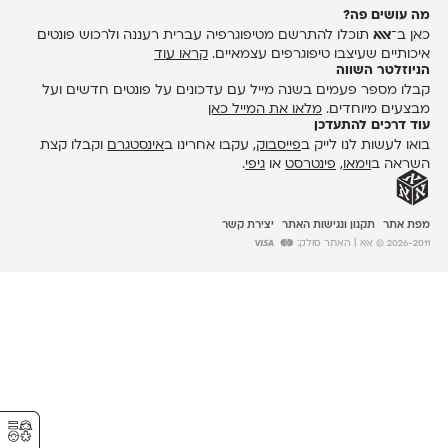
מה עושים פה?
כאן ב־
אאא
תוכלו להתרשם מטיפוגרפיה עברית רעננה ולרכוש פונטים
איכותיים שעיצבו טיפוגרפים עצמאיים.
קראו עוד
הניוזלטר השווה
קבלו מספר פעמים בשנה מייל עם עדכונים על פונטים חדשים ועל
מבצעים מיוחדים.
מלאו את המייל כאן
עוד דרכים להתעדכן
בואו לעשות לנו לייק ב
פייסבוק
, עקבו אחרינו ב
אינסטגרם
וקבלו קצת
השראה ב
וימאו
,
פינטרסט
או
גיפי
.
מפת אתר
תקנון ונגישות האתר
יצירת קשר
2026-2011 © אאא
| האתר סולק:
⚥︎