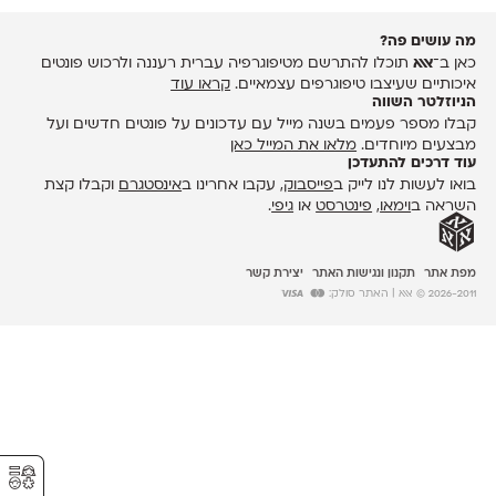
מה עושים פה?
כאן ב־
אאא
תוכלו להתרשם מטיפוגרפיה עברית רעננה ולרכוש פונטים
איכותיים שעיצבו טיפוגרפים עצמאיים.
קראו עוד
הניוזלטר השווה
קבלו מספר פעמים בשנה מייל עם עדכונים על פונטים חדשים ועל
מבצעים מיוחדים.
מלאו את המייל כאן
עוד דרכים להתעדכן
בואו לעשות לנו לייק ב
פייסבוק
, עקבו אחרינו ב
אינסטגרם
וקבלו קצת
השראה ב
וימאו
,
פינטרסט
או
גיפי
.
מפת אתר
תקנון ונגישות האתר
יצירת קשר
2026-2011 © אאא
| האתר סולק:
⚥︎