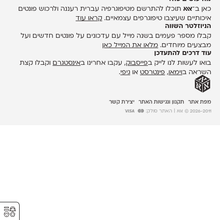
כאן ב־
אאא
תוכלו להתרשם מטיפוגרפיה עברית רעננה ולרכוש פונטים
איכותיים שעיצבו טיפוגרפים עצמאיים.
קראו עוד
הניוזלטר השווה
קבלו מספר פעמים בשנה מייל עם עדכונים על פונטים חדשים ועל
מבצעים מיוחדים.
מלאו את המייל כאן
עוד דרכים להתעדכן
בואו לעשות לנו לייק ב
פייסבוק
, עקבו אחרינו ב
אינסטגרם
וקבלו קצת
השראה ב
וימאו
,
פינטרסט
או
גיפי
.
מפת אתר
תקנון ונגישות האתר
יצירת קשר
2026-2011 © אאא
| האתר סולק:
⚥︎