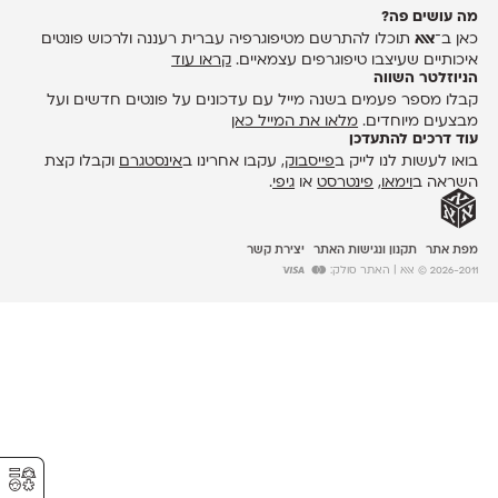
מה עושים פה?
כאן ב־
אאא
תוכלו להתרשם מטיפוגרפיה עברית רעננה ולרכוש פונטים
איכותיים שעיצבו טיפוגרפים עצמאיים.
קראו עוד
הניוזלטר השווה
קבלו מספר פעמים בשנה מייל עם עדכונים על פונטים חדשים ועל
מבצעים מיוחדים.
מלאו את המייל כאן
עוד דרכים להתעדכן
בואו לעשות לנו לייק ב
פייסבוק
, עקבו אחרינו ב
אינסטגרם
וקבלו קצת
השראה ב
וימאו
,
פינטרסט
או
גיפי
.
מפת אתר
תקנון ונגישות האתר
יצירת קשר
2026-2011 © אאא
| האתר סולק:
⚥︎