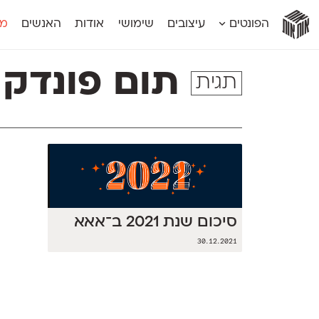
אות
אות
אות
אות
אות
הפונטים
עיצובים
שימושי
אודות
האנשים
מג
אות
אוונטה
אמביוולנטי קומפרסט
מוגרבי דיספל
אטלס
אמביוולנטי רחב
מוגרבי טקס
תום פונדק
תגית
אינדקס
אנומליה
מכמורת
אינדקס מונו
אסימון דו־לשוני
מכמורת מעו
אלמוני
אפק
מקומי
אלמוני צר
בר־לב
נוילנד
אמביוולנטי נורמל
גלוריה
סטנגה
אמביוולנטי צר
לוי
סינופסיס
סיכום שנת 2021 ב־אאא
30.12.2021