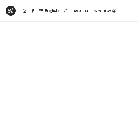
אזור אישי
צרו קשר
English
טים בפעולה
קטלוג להדפסה
טבלת השוואה
לראות עיצובים
לאלו שאוהבים לבחון
טבלה עם כל המאפיינים
פים שנעשו עם
פונטים על־גבי דף A4
של הפונטים שלנו זה
ונטים שלנו
לבן מולבן
לצד זה