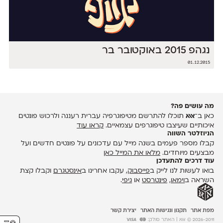
נגהפ 2015 באוקטובר בר
01.12.2015
מה עושים פה?
כאן ב־
אאא
תוכלו להתרשם מטיפוגרפיה עברית רעננה ולרכוש פונטים
איכותיים שעיצבו טיפוגרפים עצמאיים.
קראו עוד
הניוזלטר השווה
קבלו מספר פעמים בשנה מייל עם עדכונים על פונטים חדשים ועל
מבצעים מיוחדים.
מלאו את המייל כאן
עוד דרכים להתעדכן
בואו לעשות לנו לייק ב
פייסבוק
, עקבו אחרינו ב
אינסטגרם
וקבלו קצת
השראה ב
וימאו
,
פינטרסט
או
גיפי
.
מפת אתר
תקנון ונגישות האתר
יצירת קשר
2026-2011 © אאא
| האתר סולק: