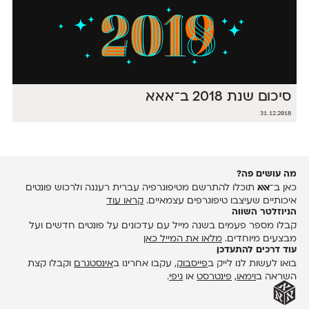
סיכום שנת 2018 ב־אאא
31.12.2018
מה עושים פה?
כאן ב־
אאא
תוכלו להתרשם מטיפוגרפיה עברית רעננה ולרכוש פונטים
איכותיים שעיצבו טיפוגרפים עצמאיים.
קראו עוד
הניוזלטר השווה
קבלו מספר פעמים בשנה מייל עם עדכונים על פונטים חדשים ועל
מבצעים מיוחדים.
מלאו את המייל כאן
עוד דרכים להתעדכן
בואו לעשות לנו לייק ב
פייסבוק
, עקבו אחרינו ב
אינסטגרם
וקבלו קצת
השראה ב
וימאו
,
פינטרסט
או
גיפי
.