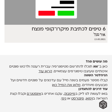
6 טיפים לכתיבת מיקרו־קופי מנצח
אור סגל
13.05.2021
מה עושים פה?
כאן ב־
אאא
תוכלו להתרשם מטיפוגרפיה עברית רעננה ולרכוש פונטים
איכותיים שעיצבו טיפוגרפים עצמאיים.
קראו עוד
הניוזלטר השווה
קבלו מספר פעמים בשנה מייל עם עדכונים על פונטים חדשים ועל
מבצעים מיוחדים.
מלאו את המייל כאן
עוד דרכים להתעדכן
בואו לעשות לנו לייק ב
פייסבוק
, עקבו אחרינו ב
אינסטגרם
וקבלו קצת
השראה ב
וימאו
,
פינטרסט
או
גיפי
.