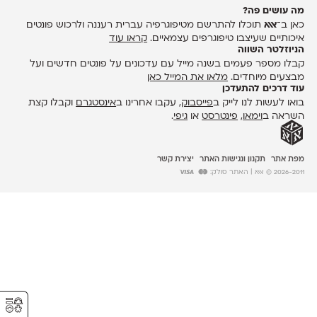
מה עושים פה?
כאן ב־
אאא
תוכלו להתרשם מטיפוגרפיה עברית רעננה ולרכוש פונטים
איכותיים שעיצבו טיפוגרפים עצמאיים.
קראו עוד
הניוזלטר השווה
קבלו מספר פעמים בשנה מייל עם עדכונים על פונטים חדשים ועל
מבצעים מיוחדים.
מלאו את המייל כאן
עוד דרכים להתעדכן
בואו לעשות לנו לייק ב
פייסבוק
, עקבו אחרינו ב
אינסטגרם
וקבלו קצת
השראה ב
וימאו
,
פינטרסט
או
גיפי
.
מפת אתר
תקנון ונגישות האתר
יצירת קשר
2026-2011 © אאא
| האתר סולק:
⚥︎